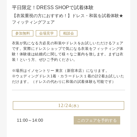
平日限定！DRESS SHOPで試着体験
【衣装重視の方におすすめ！】ドレス・和装を試着体験★
フィッティングフェア
参加無料
会場見学
相談会
衣装が気になる方必見の和装やドレスをお試しいただけるフェア
です。実際にドレスショップで気になる衣装をフィッティング体
験！体験後は結婚式に関して様々なご案内を致します。まずは衣
装！という方、ぜひご予約ください。
※場所はイノセントリー 東京（新宿本店）になります。
※ウェディングドレス1着・カラードレス１着の計2着お試しいた
だけます。（ドレスの代わりに和装の試着体験も可能です）
12/24
(水)
11:00～14:00
このフェアを予約する