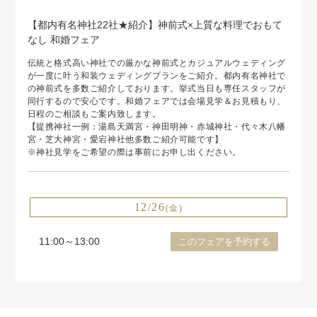
【都内有名神社22社★紹介】神前式×上質な料理でおもて
なし 和婚フェア
伝統と格式高い神社での厳かな神前式とカジュアルウェディング
が一度に叶う和装ウェディングプランをご紹介。都内有名神社で
の神前式を多数ご紹介しております。挙式当日も専任スタッフが
同行するので安心です。和婚フェアでは会場見学＆お見積もり、
日程のご相談もご案内致します。
【提携神社一例：湯島天満宮・神田明神・赤城神社・代々木八幡
宮・芝大神宮・愛宕神社他多数ご紹介可能です】
※神社見学をご希望の際は事前にお申し出ください。
12/26
(金)
11:00～13:00
このフェアを予約する